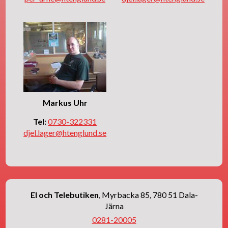
Markus Uhr
Tel:
0730-322331
djel.lager@htenglund.se
El och Telebutiken
, Myrbacka 85, 780 51 Dala-
Järna
0281-20005