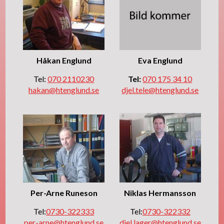
Håkan Englund
Eva Englund
Tel:
070 2110230
Tel:
070 175 34 10
hakan@htenglund.se
djel.tele@htenglund.se
Per-Arne Runeson
Niklas Hermansson
Tel:
0730-322333
Tel:
0730-322332
per-arne@htenglund.se
djel.lager@htenglund.se